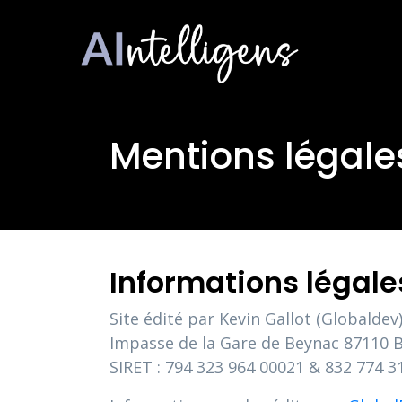
Mentions légale
Informations légale
Site édité par Kevin Gallot (Globald
Impasse de la Gare de Beynac 87110 Bo
SIRET : 794 323 964 00021 & 832 774 