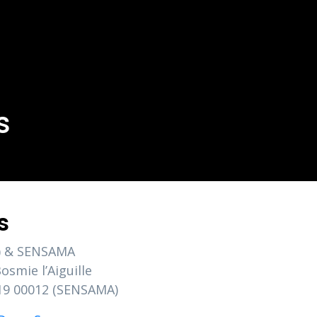
s
s
ev) & SENSAMA
smie l’Aiguille
319 00012 (SENSAMA)